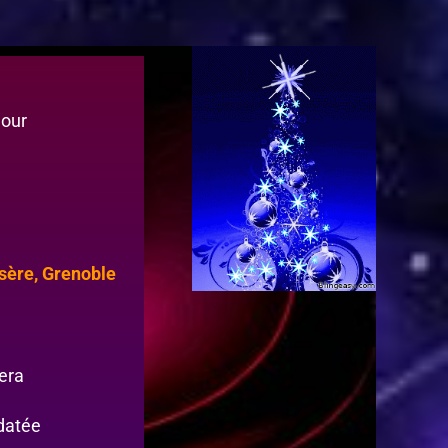
mour
sère, Grenoble
lera
 datée